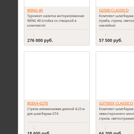
WING 40
G2500 CLASSICO
Турникет-калитка моторизованная
Комплект шлагбаума
WING 40 (стойка со створкой в
(тумба, стрела, све
комплекте)
наклейки)
Створка 600 мм из закаленного
:
:
стекла для WING 40 PSWL60C
Створка Wing 600 мм из 10 мм
276 000 руб.
57 500 руб.
закаленного стекла, с комплектом
крепления створки.
Оснащена платой управления и
светодиодным индикатором.
Сервопозиционный электропривод
створки с определением
препятствий и разблокировкой при
отключении электропитания.
Встроенный блок питания.
803XA-0270
G3750SX CLASSICO
Стрела алюминиевая длиной 4,23 м
Комплект шлагбаума 
для шлагбаума GT4
левостороннего монт
стрела, светоотража
балансировочная пр
:
:
18 600 руб.
64 200 руб.