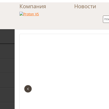
Компания
Новости
Каталог товаров и услуг
Турникеты
Шлагбаумы
Монтаж шлагбаумов
‹
RFID-брелоки